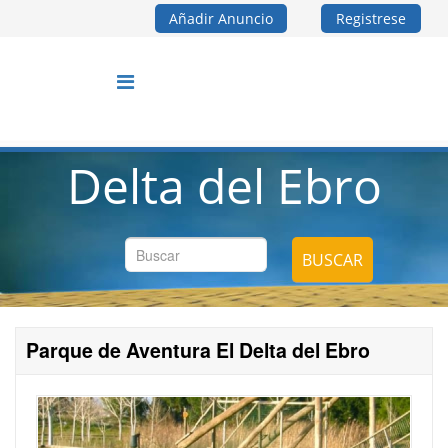
Añadir Anuncio
Registrese
Delta del Ebro
BUSCAR
Parque de Aventura El Delta del Ebro